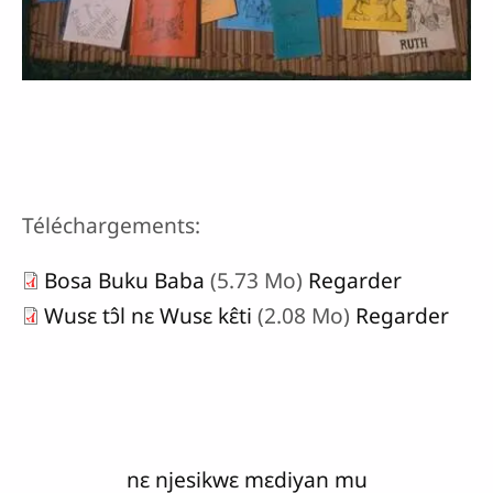
Téléchargements:
Bosa Buku Baba
(5.73 Mo)
Regarder
Wusɛ tɔ̂l nɛ Wusɛ kɛ̂ti
(2.08 Mo)
Regarder
nɛ njesikwɛ mɛdiyan mu